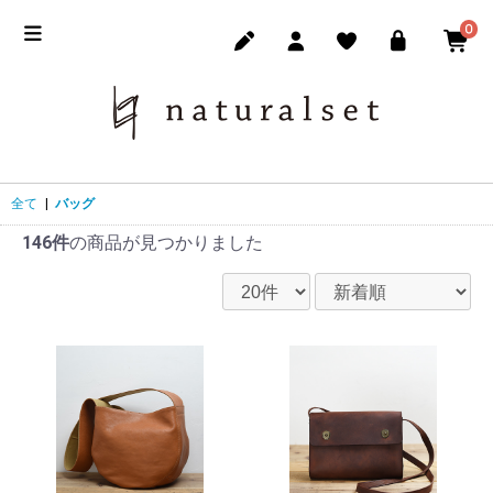
0
全て
|
バッグ
146件
の商品が見つかりました