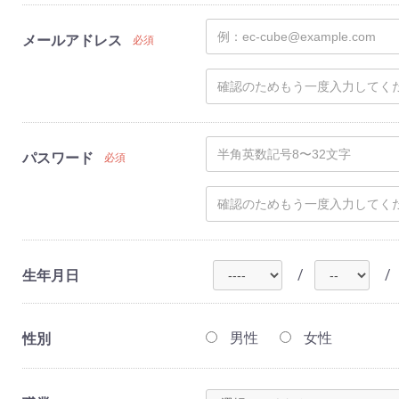
メールアドレス
必須
パスワード
必須
/
/
生年月日
男性
女性
性別