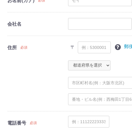
お名前(カナ)
必須
会社名
郵
〒
住所
必須
電話番号
必須