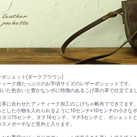
ーポシェット(ダークブラウン)
ティーク感たっぷりのお手頃サイズのレザーポシェットです。
着いた色合いと豊かなシボに特徴のあるこげ茶の革で仕立てま
は革に合わせたアンティーク加工のこげちゃ帆布でできてます
っとした小物を入れられるように10センチ×10センチの小さな
はヨコ15センチ、タテ16センチ、マチ5センチと、ポシェット
コスメポーチなど意外と入ります。