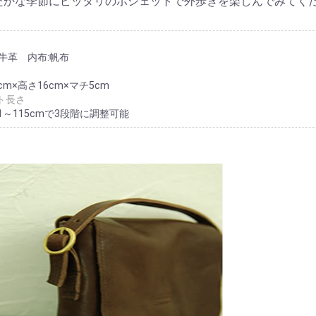
たかな季節にピッタリのポシェットで外歩きを楽しんでみてく
:牛革 内布:帆布
cm×高さ16cm×マチ5cm
ト長さ
1～115cmで3段階に調整可能