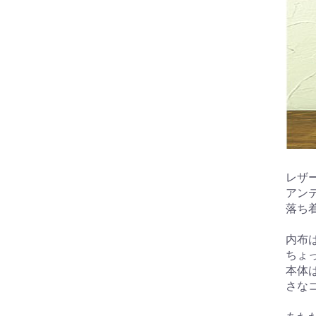
レザ
アン
落ち
内布
ちょ
本体
さな