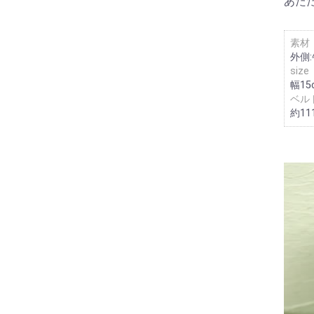
あた
素材
外側
size
幅15
ベル
約11