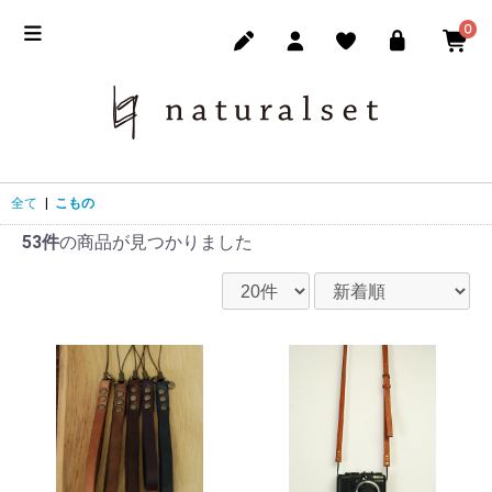
0
全て
|
こもの
53件
の商品が見つかりました